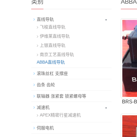
类别
ABB
-
直线导轨
飞梭直线导轨
伊维莱直线导轨
上银直线导轨
南京工艺直线导轨
ABBA直线导轨
滚珠丝杠 支撑座
齿条 齿轮
联轴器 涨紧套 锁紧螺母等
BRS
-
减速机
APEX精密行星减速机
伺服电机