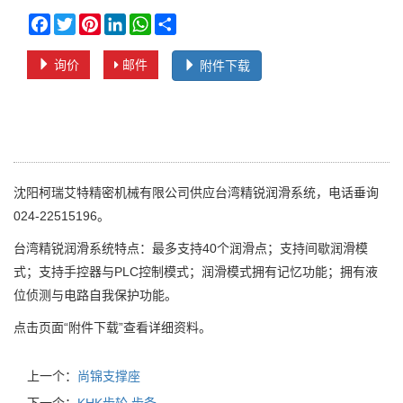
Facebook
Twitter
Pinterest
LinkedIn
WhatsApp
Share
询价
邮件
附件下载
沈阳柯瑞艾特精密机械有限公司供应台湾精锐润滑系统，电话垂询
024-22515196。
台湾精锐润滑系统特点：最多支持40个润滑点；支持间歇润滑模
式；支持手控器与PLC控制模式；润滑模式拥有记忆功能；拥有液
位侦测与电路自我保护功能。
点击页面“附件下载”查看详细资料。
上一个：
尚锦支撑座
下一个：
KHK齿轮 齿条