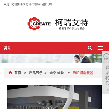
欢迎: 沈阳柯瑞艾特精密机械有限公司
类别
切
换
导
航
首页
产品展示
齿条 齿轮
齿轮润滑装置