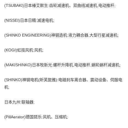
(TSUBAKI)日本椿艾默生:齿轮减速机、双曲线减速机,电动推杆;
(NISSEI)日本日精:减速电机;
(SHINKO ENGINEERING)神钢造机:液力耦合器,大型行星减速机;
(KOGI)虹技风机:风机;
(MAKISHINKO)日本牧新光:螺杆升降机,电动推杆,蜗轮蜗杆减速机;
(SHINKO)神钢电机(昕芙旎雅):电磁刹车离合器、震动设备、伺服电
机;
日本九州:联轴器;
(PillAerator)德国琵乐:风机、压缩机;