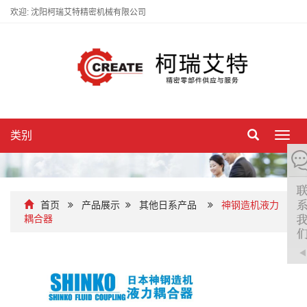
欢迎: 沈阳柯瑞艾特精密机械有限公司
类别
切
换
导
航
首页
产品展示
其他日系产品
神钢造机液力
耦合器