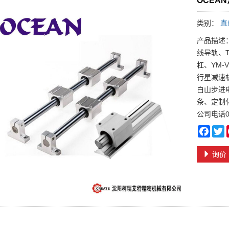
OCEA
类别：
直
产品描述
线导轨、
杠、YM-
行星减速
白山步进
条、定制
公司电话02
Face
T
询价