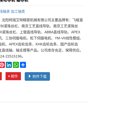
N滑动导轨 轴导轨
线轴承 加工轴类
：沈阳柯瑞艾特精密机械有限公司主要品牌有：飞梭直
TBI滚珠丝杠、南京工艺直线导轨、南京工艺滚珠丝
VII滚珠丝杠、上银直线导轨、ABBA直线导轨、APEX
机、三协伺服电机、松下伺服电机、YM-VII线性模组、
电机、APEX齿轮齿条、KHK齿轮齿条、国产齿轮齿
化直线轴、轴支撑等产品。公司库存充足，保障供应。
4-22515196。
book
witter
Pinterest
LinkedIn
WhatsApp
Share
邮件
附件下载