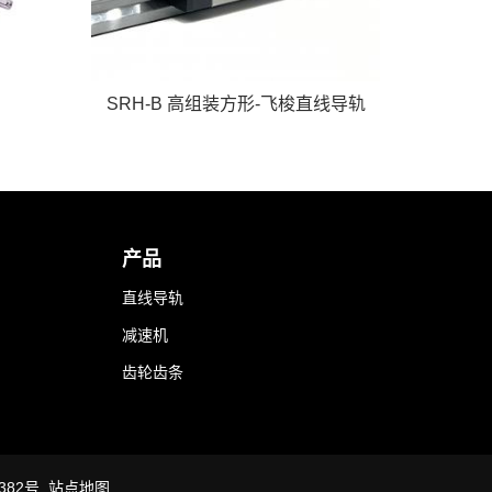
SRH-B 高组装方形-飞梭直线导轨
产品
直线导轨
减速机
齿轮齿条
8382号
站点地图