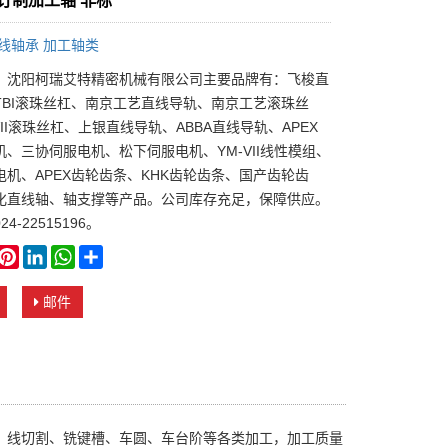
N订制加工轴 非标
线轴承 加工轴类
：沈阳柯瑞艾特精密机械有限公司主要品牌有：飞梭直
TBI滚珠丝杠、南京工艺直线导轨、南京工艺滚珠丝
VII滚珠丝杠、上银直线导轨、ABBA直线导轨、APEX
机、三协伺服电机、松下伺服电机、YM-VII线性模组、
电机、APEX齿轮齿条、KHK齿轮齿条、国产齿轮齿
化直线轴、轴支撑等产品。公司库存充足，保障供应。
4-22515196。
book
witter
Pinterest
LinkedIn
WhatsApp
Share
邮件
纹、线切割、铣键槽、车圆、车台阶等各类加工，加工质量