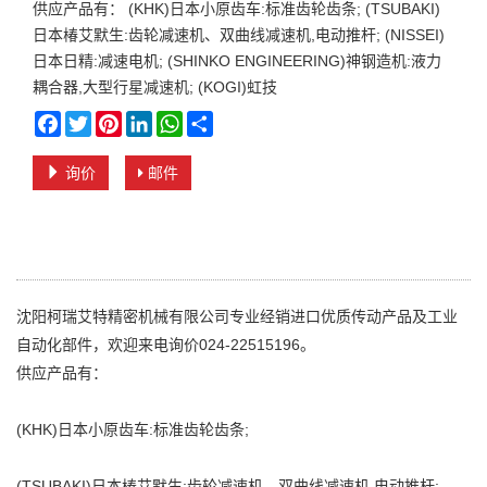
供应产品有： (KHK)日本小原齿车:标准齿轮齿条; (TSUBAKI)
日本椿艾默生:齿轮减速机、双曲线减速机,电动推杆; (NISSEI)
日本日精:减速电机; (SHINKO ENGINEERING)神钢造机:液力
耦合器,大型行星减速机; (KOGI)虹技
Facebook
Twitter
Pinterest
LinkedIn
WhatsApp
Share
询价
邮件
沈阳柯瑞艾特精密机械有限公司专业经销进口优质传动产品及工业
自动化部件，欢迎来电询价024-22515196。
供应产品有：
(KHK)日本小原齿车:标准齿轮齿条;
(TSUBAKI)日本椿艾默生:齿轮减速机、双曲线减速机,电动推杆;