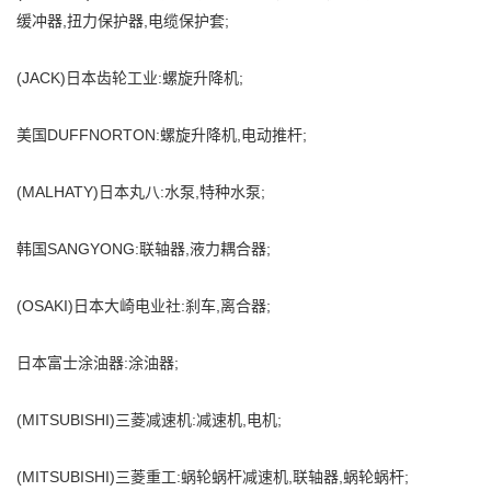
缓冲器,扭力保护器,电缆保护套;
(JACK)日本齿轮工业:螺旋升降机;
美国DUFFNORTON:螺旋升降机,电动推杆;
(MALHATY)日本丸八:水泵,特种水泵;
韩国SANGYONG:联轴器,液力耦合器;
(OSAKI)日本大崎电业社:刹车,离合器;
日本富士涂油器:涂油器;
(MITSUBISHI)三菱减速机:减速机,电机;
(MITSUBISHI)三菱重工:蜗轮蜗杆减速机,联轴器,蜗轮蜗杆;