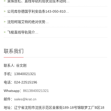
滚珠丝杠、直线导轨的现状及技术动向…
公司库存德国亨利安齿条143-050-810…
沈阳柯瑞艾特的绝对优势…
飞梭直线导轨简介…
联系我们
联系人: 谷文刚
手机：13840021321
电话：024-22515196
Whatsapp：
8613840021321
邮件：
sales@krat.cn
地址：辽宁省沈阳市沈抚示范区金紫街189-18号锦联梦工厂B区18