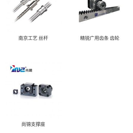
南京工艺 丝杆
精锐广用齿条 齿轮
尚锦支撑座